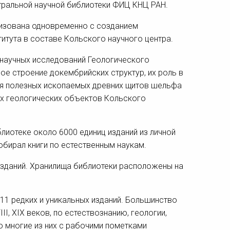
нтральной научной библиотеки ФИЦ КНЦ РАН.
низована одновременно с созданием
титута в составе Кольского научного центра.
 научных исследований Геологического
ное строение докембрийских структур, их роль в
ия полезных ископаемых древних щитов шельфа
ых геологических объектов Кольского
иотеке около 6000 единиц изданий из личной
обирал книги по естественным наукам.
изданий. Хранилища библиотеки расположены на
411 редких и уникальных изданий. Большинство
II, XIX веков, по естествознанию, геологии,
о многие из них с рабочими пометками