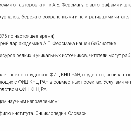
сями от авторов книг к А.Е. Ферсману, с автографами и шт
журналов, бережно сохраненными и не утратившими читател
876 по настоящее время)
щедрый дар академика А.Е. Ферсмана нашей библиотеке.
есурса редких и уникальных источников, читатели могут раб
ает всех сотрудников ФИЦ КНЦ РАН, студентов, аспирантов
ающих с ФИЦ КНЦ РАН в совместных проектах. Услугами чит
оводством ФИЦ КНЦ РАН.
щим научным направлениям:
филю института. Энциклопедии. Словари.