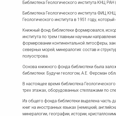
Библиотека Геологического института КНЦ РАН 
Библиотека Геологического института ФИЦ КНЦ
Геологического института в 1951 году, который
Книжный фонд библиотеки формировался, исход
института по трем главным научным направления
формировании континентальной литосферы, за
северных морей; минералогия: состав и струк
полуострова.
Основа книжного фонда библиотеки была залож
библиотеки. Будучи геологом, А.Е. Ферсман об
В настоящее время библиотека Геологического 
трех этажах, оборудованных стеллажами по спе
Из общего фонда библиотеки выделена часть дар
книг на иностранных языках (немецкий, английски
минералогии, географии, истории, кристаллохим