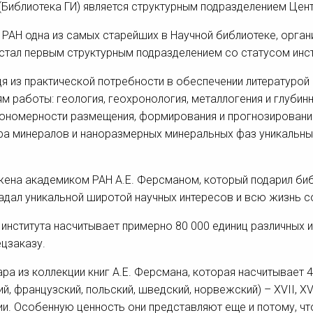
(Библиотека ГИ) является структурным подразделением Це
 РАН одна из самых старейших в Научной библиотеке, орга
 стал первым структурным подразделением со статусом инс
я из практической потребности в обеспечении литературой
м работы: геология, геохронология, металлогения и глубин
кономерности размещения, формирования и прогнозирован
тура минералов и наноразмерных минеральных фаз уникальн
ена академиком РАН А.Е. Ферсманом, который подарил библ
ладал уникальной широтой научных интересов и всю жизнь с
института насчитывает примерно 80 000 единиц различных 
цзаказу.
а из коллекции книг А.Е. Ферсмана, которая насчитывает 
й, французский, польский, шведский, норвежский) – XVII, XVI
ии. Особенную ценность они представляют еще и потому, чт