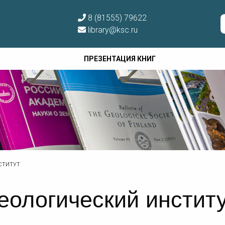
8 (81555) 79622
library@ksc.ru
ПРЕЗЕНТАЦИЯ КНИГ
СТИТУТ
еологический инстит